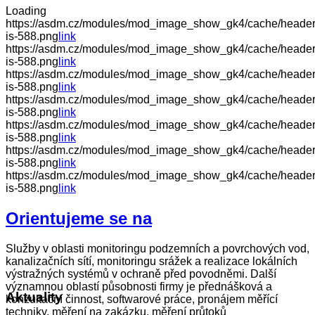
Loading
https://asdm.cz/modules/mod_image_show_gk4/cache/header
is-588.png
link
https://asdm.cz/modules/mod_image_show_gk4/cache/heade
is-588.png
link
https://asdm.cz/modules/mod_image_show_gk4/cache/header
is-588.png
link
https://asdm.cz/modules/mod_image_show_gk4/cache/header
is-588.png
link
https://asdm.cz/modules/mod_image_show_gk4/cache/header
is-588.png
link
https://asdm.cz/modules/mod_image_show_gk4/cache/header.
is-588.png
link
https://asdm.cz/modules/mod_image_show_gk4/cache/header.
is-588.png
link
Orientujeme se na
Služby v oblasti monitoringu podzemních a povrchových vod,
kanalizačních sítí, monitoringu srážek a realizace lokálních
výstražných systémů v ochraně před povodněmi. Další
významnou oblastí působnosti firmy je přednášková a
Aktuality
konzultační činnost, softwarové práce, pronájem měřící
techniky, měření na zakázku, měření průtoků