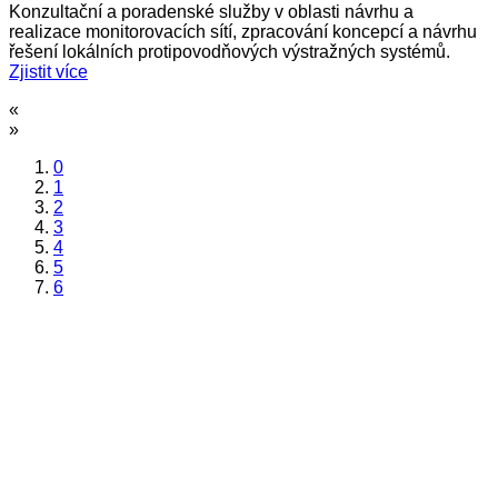
Konzultační a poradenské služby v oblasti návrhu a
realizace monitorovacích sítí, zpracování koncepcí a návrhu
řešení lokálních protipovodňových výstražných systémů.
Zjistit více
«
»
0
1
2
3
4
5
6