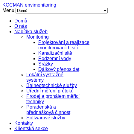
KOCMAN envimonitoring
Menu
Domů
O nás
Nabídka služeb
Monitoring
Projektování a realizace
monitorovacích sítí
Kanalizační sítě
Podzemní vody
Srážky
Dálkový přenos dat
Lokální výstražné
systémy
Balneotechnické služby
Úřední měření průtoků
Prodej a pronájem měřící
techniky
Poradenská a
přednášková činnost
Softwarové služby
Kontakty
Klientská sekce