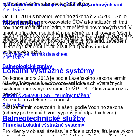
hydrometrováním a balneologické služby.
Měření difúzních zdrojů znečištění povrchových vod
Zjistit více
Od 1. 1. 2019 s novelou vodního zákona č 254/2001 Sb. o
Monitoring
vodách spadá na provozovatele ČOV a kanalizačních tratí
povinnost měřit difúzní zdroje znečištění povrchových vod. V
mnoha případech se jedná o poměrně komplikované řešení,
Návrh monitorovacích sítí, dodání a instalace měřící techniky,
připravili jsme pro Vás ucelené řešení, jak měřit množství i
zpracování metodiky provozu měřicích systémů, zavedení
míru znečištení těchto zdrojů znečištění.
metrologického řádu, autorizace a zpracování dat,
softwarové služby.
Podívejte se na náš datasheet.
Zjistit více
Balneologické zprávy
Lokální výstražné systémy
Do konce února 2013 je podle Lázeňského zákona termín
Návrhy, instalace a a provozování lokálních výstražných
odevzdání výroční zprávy balneotechnika.
systémů budovaných v rámci OPŽP 1.3.1 Omezování rizika
povodní
Zákon č.254/2001 Sb. - termíny hlášení
Konzultační a lektorská činnost
Zjistit více
Blíží se termín odevzdání hlášení podle Vodního zákona
(odběry podzemních vod, vypouštění odpadních vod).
Balneotechnické služby
Příručka Lokální výstražné systémy
Pro klienty v oblastí lázeňství a zřídelnictví zajišťujeme výkon