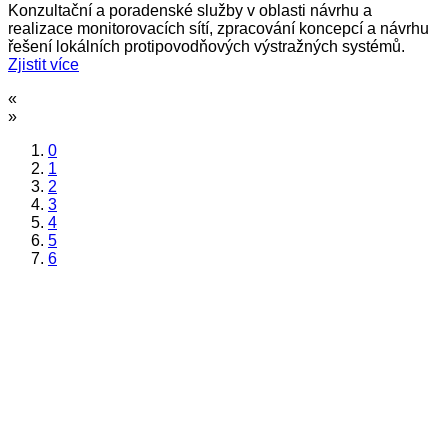
Konzultační a poradenské služby v oblasti návrhu a
realizace monitorovacích sítí, zpracování koncepcí a návrhu
řešení lokálních protipovodňových výstražných systémů.
Zjistit více
«
»
0
1
2
3
4
5
6