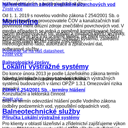
hydrometrováním a balneologické služby.
Měření difúzních zdrojů znečištění povrchových vod
Zjistit více
Od 1. 1. 2019 s novelou vodního zákona č 254/2001 Sb. o
Monitoring
vodách spadá na provozovatele ČOV a kanalizačních tratí
povinnost měřit difúzní zdroje znečištění povrchových vod. V
mnoha případech se jedná o poměrně komplikované řešení,
Návrh monitorovacích sítí, dodání a instalace měřící techniky,
připravili jsme pro Vás ucelené řešení, jak měřit množství i
zpracování metodiky provozu měřicích systémů, zavedení
míru znečištení těchto zdrojů znečištění.
metrologického řádu, autorizace a zpracování dat,
softwarové služby.
Podívejte se na náš datasheet.
Zjistit více
Balneologické zprávy
Lokální výstražné systémy
Do konce února 2013 je podle Lázeňského zákona termín
Návrhy, instalace a a provozování lokálních výstražných
odevzdání výroční zprávy balneotechnika.
systémů budovaných v rámci OPŽP 1.3.1 Omezování rizika
povodní
Zákon č.254/2001 Sb. - termíny hlášení
Konzultační a lektorská činnost
Zjistit více
Blíží se termín odevzdání hlášení podle Vodního zákona
(odběry podzemních vod, vypouštění odpadních vod).
Balneotechnické služby
Příručka Lokální výstražné systémy
Pro klienty v oblastí lázeňství a zřídelnictví zajišťujeme výkon