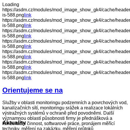
Loading
https://asdm.cz/modules/mod_image_show_gk4/cache/header
is-588.png
link
https://asdm.cz/modules/mod_image_show_gk4/cache/heade
is-588.png
link
https://asdm.cz/modules/mod_image_show_gk4/cache/header
is-588.png
link
https://asdm.cz/modules/mod_image_show_gk4/cache/header
is-588.png
link
https://asdm.cz/modules/mod_image_show_gk4/cache/header
is-588.png
link
https://asdm.cz/modules/mod_image_show_gk4/cache/header.
is-588.png
link
https://asdm.cz/modules/mod_image_show_gk4/cache/header.
is-588.png
link
Orientujeme se na
Služby v oblasti monitoringu podzemních a povrchových vod,
kanalizačních sítí, monitoringu srážek a realizace lokálních
výstražných systémů v ochraně před povodněmi. Další
významnou oblastí působnosti firmy je přednášková a
Aktuality
konzultační činnost, softwarové práce, pronájem měřící
techniky, měření na zakázku, měření průtoků