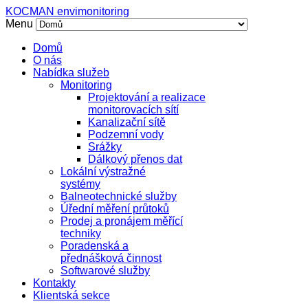
KOCMAN envimonitoring
Menu
Domů
O nás
Nabídka služeb
Monitoring
Projektování a realizace
monitorovacích sítí
Kanalizační sítě
Podzemní vody
Srážky
Dálkový přenos dat
Lokální výstražné
systémy
Balneotechnické služby
Úřední měření průtoků
Prodej a pronájem měřící
techniky
Poradenská a
přednášková činnost
Softwarové služby
Kontakty
Klientská sekce