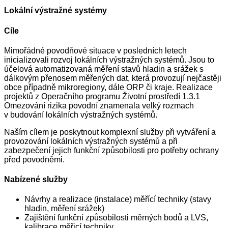
Lokální výstražné systémy
Cíle
Mimořádné povodňové situace v posledních letech
inicializovali rozvoj lokálních výstražných systémů. Jsou to
účelová automatizovaná měření stavů hladin a srážek s
dálkovým přenosem měřených dat, která provozují nejčastěji
obce případně mikroregiony, dále ORP či kraje. Realizace
projektů z Operačního programu Životní prostředí 1.3.1
Omezování rizika povodní znamenala velký rozmach
v budování lokálních výstražných systémů.
Naším cílem je poskytnout komplexní služby při vytváření a
provozování lokálních výstražných systémů a při
zabezpečení jejich funkční způsobilosti pro potřeby ochrany
před povodněmi.
Nabízené služby
Návrhy a realizace (instalace) měřící techniky (stavy
hladin, měření srážek)
Zajištění funkční způsobilosti měrných bodů a LVS,
kalibrace měřicí techniky