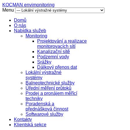
KOCMAN envimonitoring
Menu
Domů
O nás
Nabídka služeb
Monitoring
Projektování a realizace
monitorovacích sítí
Kanalizační sítě
Podzemní vody
Srážky
Dálkový přenos dat
Lokální výstražné
systémy
Balneotechnické služby
Úřední měření průtoků
Prodej a pronájem měřící
techniky
Poradenská a
přednášková činnost
Softwarové služby
Kontakty
Klientská sekce